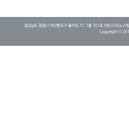
경상남도 창원시 마산합포구 용마로 77, 7층 701호 (랜드다이노스빌딩, 산호동)
Copyright ⓒ 2