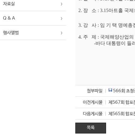
자료실
2. 장 소 : 3.15아트홀 
Q & A
3. 강 사
:
임 기 택 명예총
행사앨범
4. 주 제 :
국제해양산업의 
-
바다 대통령이 들
첨부파일
566회 초청
이전게시물
제567회 합
다음게시물
제565회 합
목록