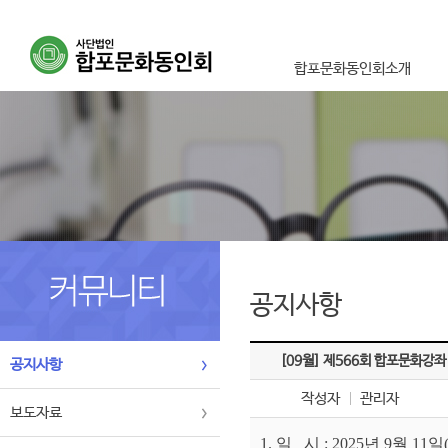
합포문화동인회소개
이사장인사말
설립취지 및 목적사업
연혁
조직도
오시는길
공지사항
[09월]
제566회 합포문화강좌
공지사항
작성자
관리자
보도자료
1
. 일 시 :
2025년 9월 11일